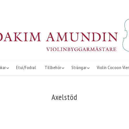
åkar
Etui/Fodral
Tillbehör
Strängar
Violin Cocoon Vie
Axelstöd