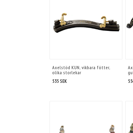
Axelstöd KUN, vikbara fötter,
Ax
olika storlekar
gu
535 SEK
55