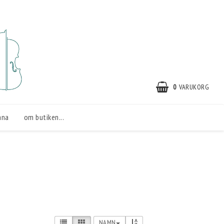
0
VARUKORG
nna
om butiken...
NAMN