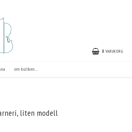
0
VARUKORG
nna
om butiken...
rneri, liten modell