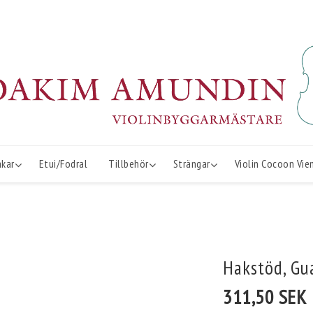
åkar
Etui/Fodral
Tillbehör
Strängar
Violin Cocoon Vie
Hakstöd, Gua
311,50 SEK