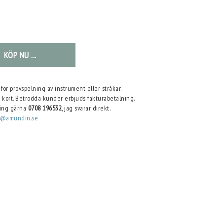
KÖP NU ...
för provspelning av instrument eller stråkar.
 kort. Betrodda kunder erbjuds fakturabetalning.
ring gärna
0708 196532
, jag svarar direkt.
m@amundin.se