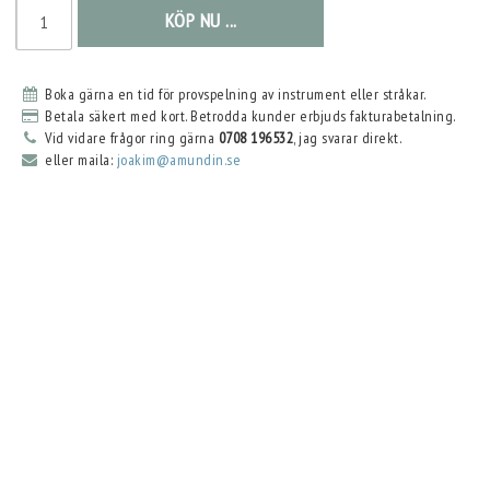
KÖP NU ...
Boka gärna en tid för provspelning av instrument eller stråkar.
Betala säkert med kort. Betrodda kunder erbjuds fakturabetalning.
Vid vidare frågor ring gärna
0708 196532
, jag svarar direkt.
eller maila:
joakim@amundin.se