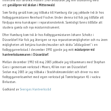
ett
gesällprov vid skolan i Mittenwald
.
Som färdig gesäll kom jag tillbaka till Hamburg där jag jobbade två år hos
fiolbyggarmästaren Reinhard Fischer. Under denna tid fick jag tillfälle att
fördjupa mina kunskaper i reparationsteknik. Samtidigt fanns tillfälle att
studera gamla och nya mästarinstrument.
Efter Hamburg kom två år hos fiolbyggarmästaren Johann Scholtz i
Düsseldorf. Här fick jag återigen se nya reparationsmöjligheter och nu även
möjligheten att betjäna kunder/musiker och sköta “alldagslivet” i en
fiolbyggarverkstad. I december 1992 gjorde jag mitt
mästarprov vid
hantverkskammaren i Düsseldorf
.
Mellan december 1992 till maj 2003 jobbade jag tillsammans med Stephan
Gies i gemensam verkstad i Moers, 40 km norr om Düsseldorf.
Sedan maj 2003 är jag tillbaka i Stockholmsområdet och driver nu min
fiolbyggarverksamhet med egen verkstad på Tomtebogatan 41 i vackra
Birkastan.
Godkänd av
Sveriges Hantverksråd