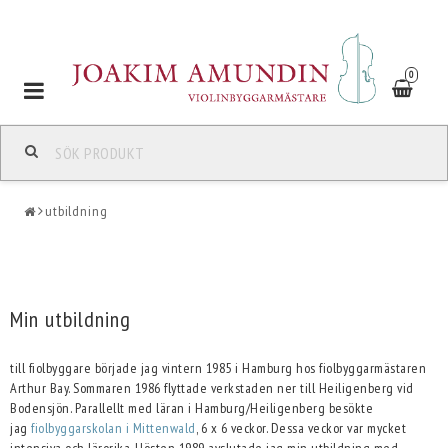
0
Toggle
navigation
utbildning
Min utbildning
till fiolbyggare började jag vintern 1985 i Hamburg hos fiolbyggarmästaren
Arthur Bay. Sommaren 1986 flyttade verkstaden ner till Heiligenberg vid
Bodensjön. Parallellt med läran i Hamburg/Heiligenberg besökte
jag
fiolbyggarskolan i Mittenwald
, 6 x 6 veckor. Dessa veckor var mycket
intensiva och lärorika. Hösten 1989 avslutade jag min utbildning med